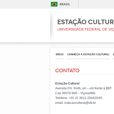
BRASIL
Estação Cultu
Universidade Federal de Vi
INÍCIO
CONHEÇA A ESTAÇÃO CULTURAL
Contato
Estação Cultural
Avenida P.H. Rolfs, s/n – em frente à BBT
Cep 36570-900 – Viçosa/MG
Telefone: +55 31 3612-2044/2045
email: estacaocultural@ufv.br