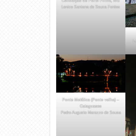
Conceição de Porto Firme, MG
Lenice Santana de Souza Fontes
L
Ponte Metálica (Ponte velha) –
Cataguases
Pedro Augusto Marazzo de Sousa