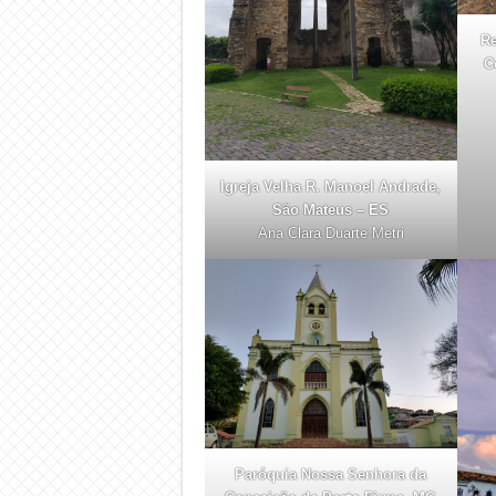
Re
C
Igreja Velha R. Manoel Andrade,
São Mateus – ES
Ana Clara Duarte Metri
Paróquia Nossa Senhora da