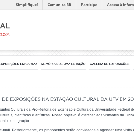
Simplifique!
Comunica BR
Participe
Acesso à infor
ral
çosa
EXPOSIÇÕES EM CARTAZ
MEMÓRIAS DE UMA ESTAÇÃO
GALERIA DE EXPOSIÇÕES
de Exposições na Estação Cultural da UFV em 20
ssuntos Culturais da Pró-Reitoria de Extensão e Cultura da Universidade Federal de
lturais, científicas e artísticas. Nosso objetivo é oferecer aos visitantes da U
mento e integração.
r e-mail. Posteriormente, os proponentes serão convidados a agendar uma visita 