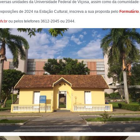
iversas unidades da Universidade Federal de Viçosa, assim como da comunidade 
exposições de 2024 na Estação Cultural, inscreva a sua proposta pelo
Formulário
.
fv.br
ou pelos telefones 3612-2045 ou 2044.